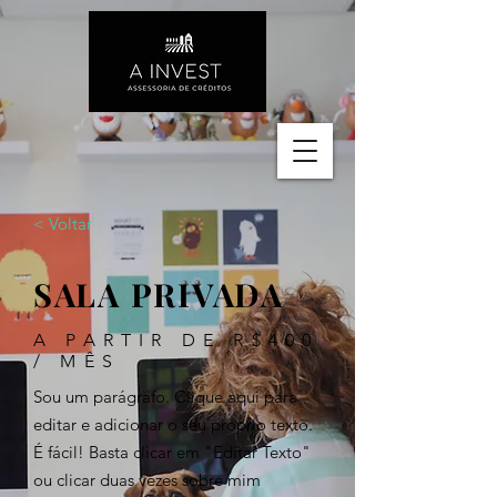
< Voltar
SALA PRIVADA
A PARTIR DE R$400
/ MÊS
Sou um parágrafo. Clique aqui para
editar e adicionar o seu próprio texto.
É fácil! Basta clicar em "Editar Texto"
ou clicar duas vezes sobre mim