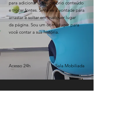
para adicionar o seu próprio conteúdo
e trocar fontes. Sinta-se à vontade para
arrastar e soltar em qualquer lugar
da página. Sou um ótimo lugar para
você contar a sua história.
Acesso 24h
Sala Mobiliada
WIFI Gratuito
Até 15
Pessoas
AGENDE JÁ