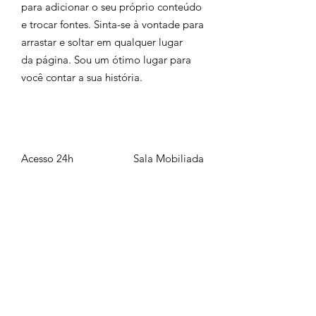
para adicionar o seu próprio conteúdo
e trocar fontes. Sinta-se à vontade para
arrastar e soltar em qualquer lugar
da página. Sou um ótimo lugar para
você contar a sua história.
Acesso 24h
Sala Mobiliada
WIFI Gratuito
Até 15
Pessoas
AGENDE JÁ